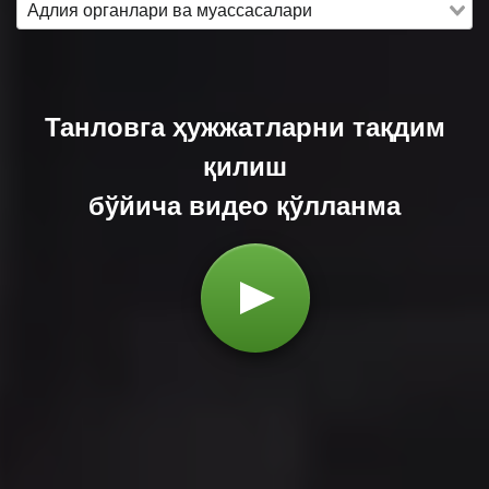
Танловга ҳужжатларни тақдим
қилиш
бўйича видео қўлланма