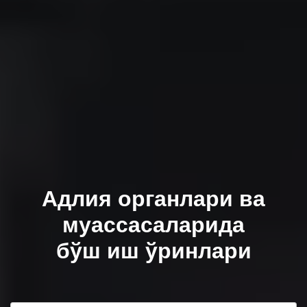
Aдлия органлари ва
муассасаларида
бўш иш ўринлари